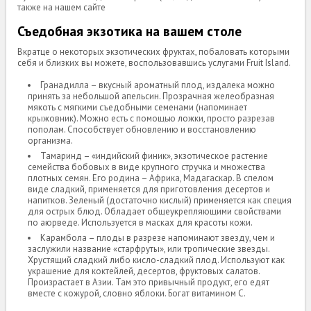
также на нашем сайте
Съедобная экзотика на вашем столе
Вкратце о некоторых экзотических фруктах, побаловать которыми
себя и близких вы можете, воспользовавшись услугами Fruit Island.
Гранадилла – вкусный ароматный плод, издалека можно
принять за небольшой апельсин. Прозрачная желеобразная
мякоть с мягкими съедобными семенами (напоминает
крыжовник). Можно есть с помощью ложки, просто разрезав
пополам. Способствует обновлению и восстановлению
организма.
Тамаринд – «индийский финик», экзотическое растение
семейства бобовых в виде крупного стручка и множества
плотных семян. Его родина – Африка, Мадагаскар. В спелом
виде сладкий, применяется для приготовления десертов и
напитков. Зеленый (достаточно кислый) применяется как специя
для острых блюд. Обладает общеукрепляющими свойствами
по аюрведе. Используется в масках для красоты кожи.
Карамбола – плоды в разрезе напоминают звезду, чем и
заслужили название «старфруты», или тропические звезды.
Хрустящий сладкий либо кисло-сладкий плод. Используют как
украшение для коктейлей, десертов, фруктовых салатов.
Произрастает в Азии. Там это привычный продукт, его едят
вместе с кожурой, словно яблоки. Богат витамином С.