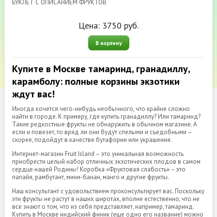
БУКЛЕТ С ОПИСАНИЕМ ФРУКТОВ
Цена:
3750
руб.
В корзину
Купите в Москве тамаринд, гранадиллу,
карамболу: полные корзины экзотики
ждут вас!
Иногда хочется чего-нибудь необычного, что крайне сложно
найти в городе. К примеру, где купить гранадиллу? Или тамаринд?
Такие редкостные фрукты не обнаружить в обычном магазине. А
если и повезет, то вряд ли они будут спелыми и съедобными –
скорее, подойдут в качестве бутафории или украшения.
Интернет-магазин Fruit Island – это уникальная возможность
приобрести целый набор отличных экзотических плодов в самом
сердце нашей Родины! Коробка «Фруктовая слабость» – это
папайя, рамбутант, мини-банан, манго и другие фрукты.
Наш консультант с удовольствием проконсультирует вас. Поскольку
эти фрукты не растут в наших широтах, вполне естественно, что не
все знают о том, что из себя представляет, например, тамаринд.
Купить в Москве индийский финик (еще одно его название) можно